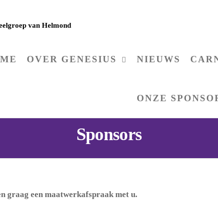
ELGROEP GENESIUS
neelgroep van Helmond
OME
OVER GENESIUS
NIEUWS
CARN
ONZE SPONSO
Sponsors
en graag een maatwerkafspraak met u.